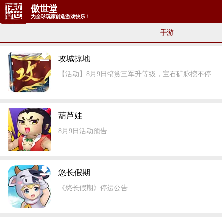
傲世堂
为全球玩家创造游戏快乐！
手游
攻城掠地
【活动】8月9日犒赏三军升等级，宝石矿脉挖不停
葫芦娃
8月9日活动预告
悠长假期
《悠长假期》停运公告