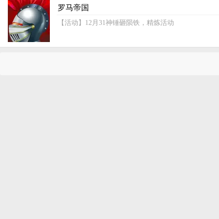
罗马帝国
【活动】12月31神锤砸陨铁，精炼活动